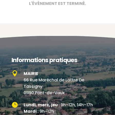
L'ÉVÉNEMENT EST TERMINÉ.
Informations pratiques

MAIRIE
66 Rue Maréchal de Lattre De
Tassigny
01190 Pont-de-Vaux

Lundi, merc, jeu :
9h–12h, 14h–17h
Mardi :
9h–12h