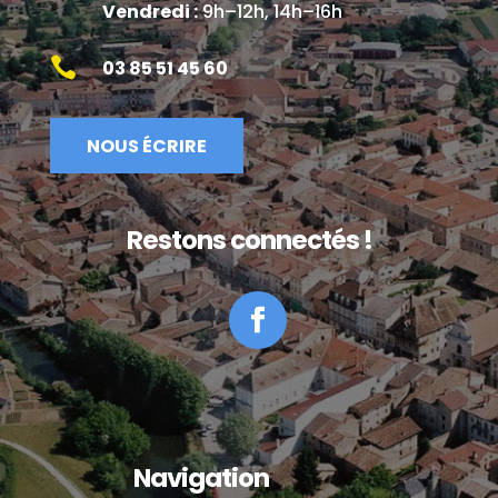
Vendredi :
9h–12h, 14h–16h

03 85 51 45 60
NOUS ÉCRIRE
Restons connectés !
Facebook
Navigation