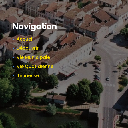
Navigation
Accueil
Découvrir
Vie Municipale
Vie Quotidienne
Jeunesse