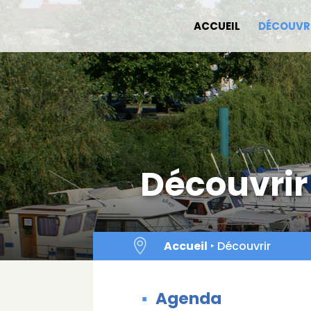
Skip
to
ACCUEIL
DÉCOUVR
content
Découvrir

Accueil
‣
Découvrir
Agenda