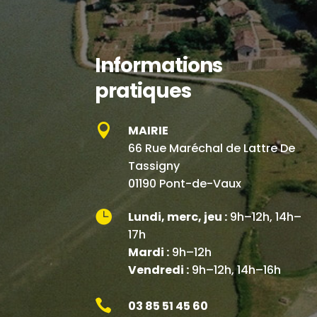
Informations
pratiques

MAIRIE
66 Rue Maréchal de Lattre De
Tassigny
01190 Pont-de-Vaux

Lundi, merc, jeu :
9h–12h, 14h–
17h
Mardi :
9h–12h
Vendredi :
9h–12h, 14h–16h

03 85 51 45 60