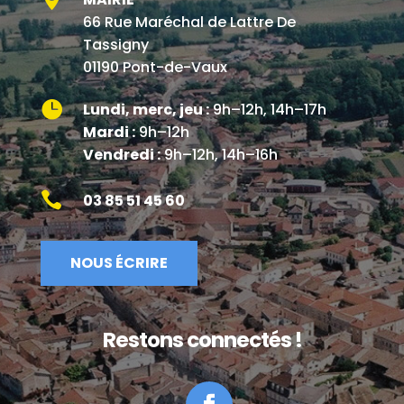
66 Rue Maréchal de Lattre De
Tassigny
01190 Pont-de-Vaux

Lundi, merc, jeu :
9h–12h, 14h–17h
Mardi :
9h–12h
Vendredi :
9h–12h, 14h–16h

03 85 51 45 60
NOUS ÉCRIRE
Restons connectés !