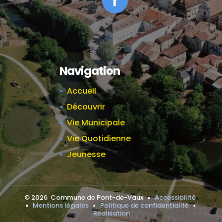
Facebook
Navigation
Accueil
Découvrir
Vie Municipale
Vie Quotidienne
Jeunesse
©
2026
Commune de Pont-de-Vaux ▪
Accessibilité
▪
Mentions légales
▪
Politique de confidentialité
▪
Réalisation