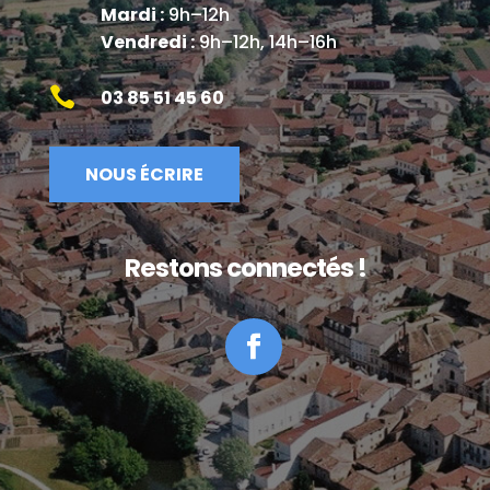
Mardi :
9h–12h
Vendredi :
9h–12h, 14h–16h

03 85 51 45 60
NOUS ÉCRIRE
Restons connectés !
Facebook