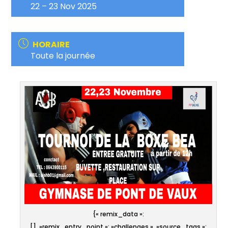
22 – 23 Nov 2025
HORAIRE
Toute la journée
{« remix_data »:
[], »remix_entry_point »: »challenges », »source_tags »: