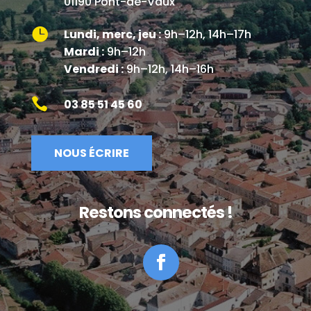
01190 Pont-de-Vaux

Lundi, merc, jeu :
9h–12h, 14h–17h
Mardi :
9h–12h
Vendredi :
9h–12h, 14h–16h

03 85 51 45 60
NOUS ÉCRIRE
Restons connectés !
Facebook