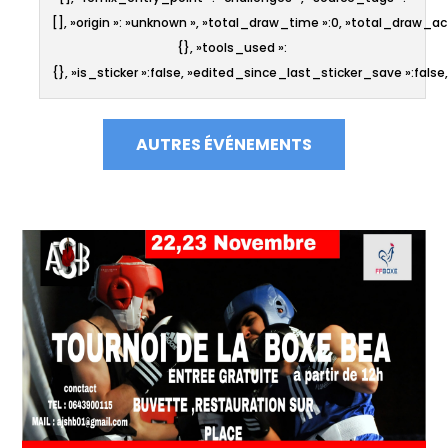
[], »origin »: »unknown », »total_draw_time »:0, »total_draw_ac
{}, »tools_used »:
{}, »is_sticker »:false, »edited_since_last_sticker_save »:false,
AUTRES ÉVÉNEMENTS