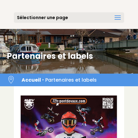
Skip
to
content
Sélectionner une page
Partenaires et labels

Accueil
‣
Partenaires et labels