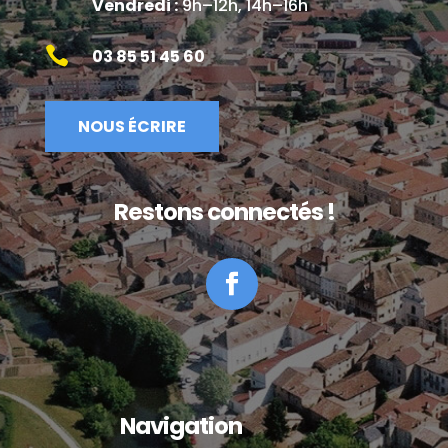
Vendredi :
9h–12h, 14h–16h

03 85 51 45 60
NOUS ÉCRIRE
Restons connectés !
Facebook
Navigation