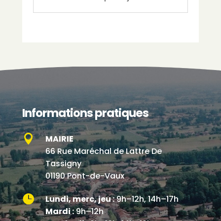
Informations pratiques

MAIRIE
66 Rue Maréchal de Lattre De
Tassigny
01190 Pont-de-Vaux

Lundi, merc, jeu :
9h–12h, 14h–17h
Mardi :
9h–12h